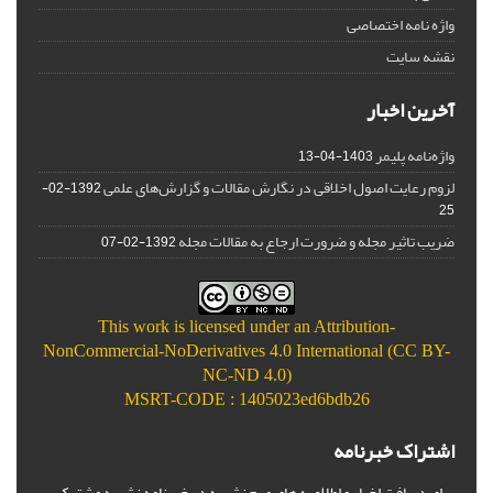
واژه نامه اختصاصی
نقشه سایت
آخرین اخبار
واژه‌نامه پلیمر
1403-04-13
لزوم رعایت اصول اخلاقی در نگارش مقالات و گزارش‌‌های علمی
1392-02-
25
ضریب تاثیر مجله و ضرورت ارجاع به مقالات مجله
1392-02-07
This work is licensed under an
Attribution-
NonCommercial-NoDerivatives 4.0 International (CC BY-
NC-ND 4.0)
MSRT-CODE : 1405023ed6bdb26
اشتراک خبرنامه
برای دریافت اخبار و اطلاعیه های مهم نشریه در خبرنامه نشریه مشترک