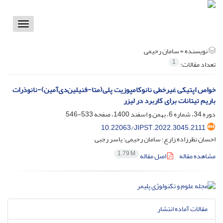
Toggle
vigation
نویسنده =
سامان رحیمی
1
تعداد مقالات:
خواص اپتیکی غیرخطی نانوکامپوزیت پلی‌(متا-فنیلین‌دی‌آمین)-نانوذرات
باریم تیتانات برای کاربرد در لیزر
دوره 34، شماره 6، بهمن و اسفند 1400، صفحه
533-546
10.22063/JIPST.2022.3045.2111
احسان نظرزاده زارع؛ سامان رحیمی؛ یاسر رجبی
1.79 M
مشاهده مقاله
اصل مقاله
مقالات آماده انتشار