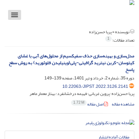
Toggle
vigation
نویسنده =
پریا حسن‌زاده
1
تعداد مقالات:
مدل‌سازی و بهینه‌سازی حذف سفیکسیم از محلول‌های آبی با غشای
کیتوسان-کربن نیترید گرافیتی-پلی‌(وینیلیدن فلوئورید) به روش سطح
پاسخ
دوره 35، شماره 2، خرداد و تیر 1401، صفحه
139-149
10.22063/JIPST.2022.3126.2141
پریا حسن‌زاده؛ پروین غربانی؛ فهیمه درخشانفرد؛ بهناز معمار ماهر
1.72 M
مشاهده مقاله
اصل مقاله
مقالات آماده انتشار