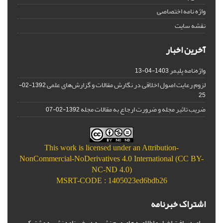
واژه نامه اختصاصی
نقشه سایت
آخرین اخبار
واژه‌نامه پلیمر
1403-04-13
لزوم رعایت اصول اخلاقی در نگارش مقالات و گزارش‌‌های علمی
1392-02-
25
ضریب تاثیر مجله و ضرورت ارجاع به مقالات مجله
1392-02-07
This work is licensed under an
Attribution-
NonCommercial-NoDerivatives 4.0 International (CC BY-
NC-ND 4.0)
MSRT-CODE : 1405023ed6bdb26
اشتراک خبرنامه
برای دریافت اخبار و اطلاعیه های مهم نشریه در خبرنامه نشریه مشترک