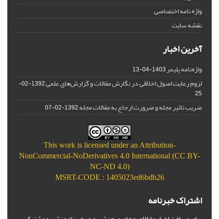
واژه نامه اختصاصی
نقشه سایت
آخرین اخبار
واژه‌نامه پلیمر
1403-04-13
لزوم رعایت اصول اخلاقی در نگارش مقالات و گزارش‌‌های علمی
1392-02-
25
ضریب تاثیر مجله و ضرورت ارجاع به مقالات مجله
1392-02-07
This work is licensed under an
Attribution-
NonCommercial-NoDerivatives 4.0 International (CC BY-
NC-ND 4.0)
MSRT-CODE : 1405023ed6bdb26
اشتراک خبرنامه
برای دریافت اخبار و اطلاعیه های مهم نشریه در خبرنامه نشریه مشترک