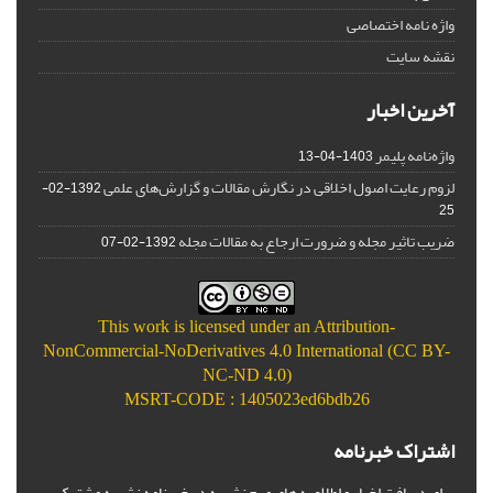
واژه نامه اختصاصی
نقشه سایت
آخرین اخبار
واژه‌نامه پلیمر
1403-04-13
لزوم رعایت اصول اخلاقی در نگارش مقالات و گزارش‌‌های علمی
1392-02-
25
ضریب تاثیر مجله و ضرورت ارجاع به مقالات مجله
1392-02-07
This work is licensed under an
Attribution-
NonCommercial-NoDerivatives 4.0 International (CC BY-
NC-ND 4.0)
MSRT-CODE : 1405023ed6bdb26
اشتراک خبرنامه
برای دریافت اخبار و اطلاعیه های مهم نشریه در خبرنامه نشریه مشترک