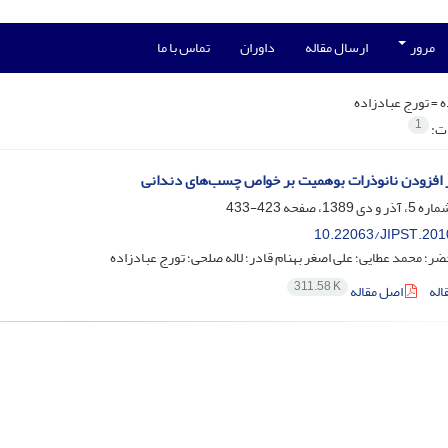
مرور
ارسال مقاله
داوران
تماس با ما
ه =
تورج عبادزاده
1
ات:
 افزودن نانوذرات بوهمیت بر خواص چسب‌های دندانی
423-433
10.22063/JIPST.201
ر؛ محمد عطایی؛ علی اصغر بهنام قادر؛ لاله صلحی؛ تورج عبادزاده
311.58 K
اله
اصل مقاله