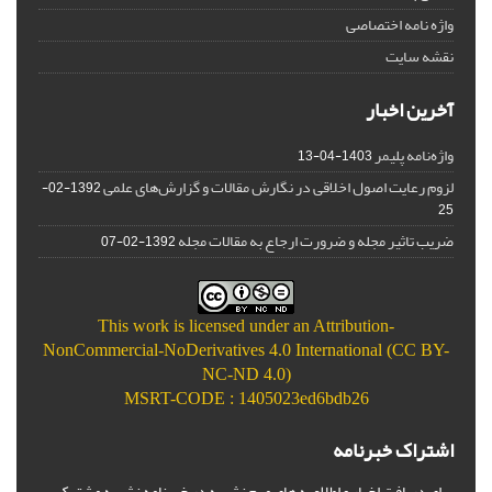
واژه نامه اختصاصی
نقشه سایت
آخرین اخبار
واژه‌نامه پلیمر
1403-04-13
لزوم رعایت اصول اخلاقی در نگارش مقالات و گزارش‌‌های علمی
1392-02-
25
ضریب تاثیر مجله و ضرورت ارجاع به مقالات مجله
1392-02-07
This work is licensed under an
Attribution-
NonCommercial-NoDerivatives 4.0 International (CC BY-
NC-ND 4.0)
MSRT-CODE : 1405023ed6bdb26
اشتراک خبرنامه
برای دریافت اخبار و اطلاعیه های مهم نشریه در خبرنامه نشریه مشترک