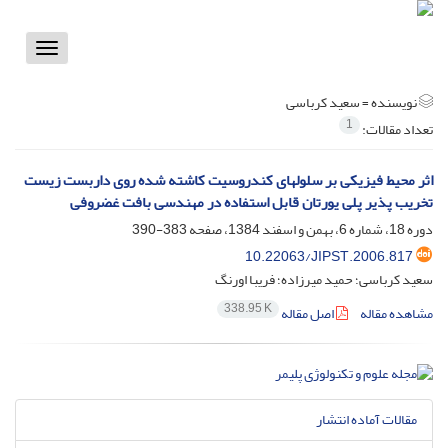
Toggle
vigation
نویسنده =
سعید کرباسی
1
تعداد مقالات:
اثر محیط فیزیکی بر سلولهای کندروسیت کاشته شده روی داربست زیست
تخریب پذیر پلی یورتان قابل استفاده در مهندسی بافت غضروفی
دوره 18، شماره 6، بهمن و اسفند 1384، صفحه
383-390
10.22063/JIPST.2006.817
سعید کرباسی؛ حمید میرزاده؛ فریبا اورنگ
338.95 K
مشاهده مقاله
اصل مقاله
مقالات آماده انتشار