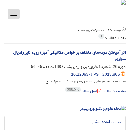
Toggle
vigation
نویسنده =
محسن فیروزبخت
1
تعداد مقالات:
اثر آمیختن دوده‌های مختلف بر خواص مکانیکی آمیزه‌ رویه تایر رادیال
سواری
دوره 26، شماره 1، فروردین و اردیبهشت 1392، صفحه
45-56
10.22063/JIPST.2013.866
میرحمید رضا قریشی؛ محسن فیروزبخت؛ قاسم نادری
398.5 K
مشاهده مقاله
اصل مقاله
مقالات آماده انتشار