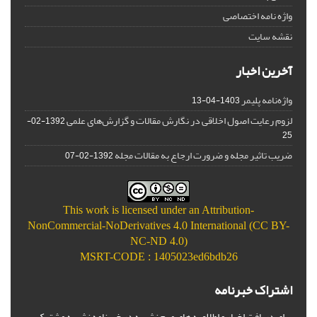
واژه نامه اختصاصی
نقشه سایت
آخرین اخبار
واژه‌نامه پلیمر
1403-04-13
لزوم رعایت اصول اخلاقی در نگارش مقالات و گزارش‌‌های علمی
1392-02-
25
ضریب تاثیر مجله و ضرورت ارجاع به مقالات مجله
1392-02-07
This work is licensed under an
Attribution-
NonCommercial-NoDerivatives 4.0 International (CC BY-
NC-ND 4.0)
MSRT-CODE : 1405023ed6bdb26
اشتراک خبرنامه
برای دریافت اخبار و اطلاعیه های مهم نشریه در خبرنامه نشریه مشترک