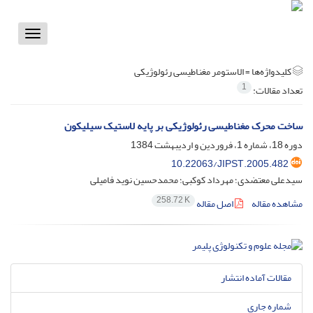
Toggle
vigation
کلیدواژه‌ها =
الاستومر مغناطیسی رئولوژیکی
1
تعداد مقالات:
ساخت محرک مغناطیسی رئولوژیکی بر پایه لاستیک سیلیکون
دوره 18، شماره 1، فروردین و اردیبهشت 1384
10.22063/JIPST.2005.482
سیدعلی معتضدی؛ مهرداد کوکبی؛ محمدحسین نوید فامیلی
258.72 K
مشاهده مقاله
اصل مقاله
مقالات آماده انتشار
شماره جاری