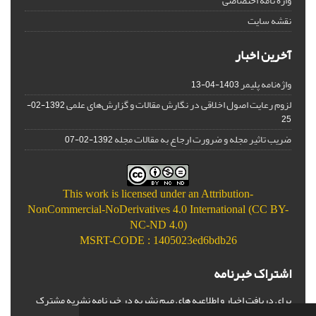
واژه نامه اختصاصی
نقشه سایت
آخرین اخبار
واژه‌نامه پلیمر
1403-04-13
لزوم رعایت اصول اخلاقی در نگارش مقالات و گزارش‌‌های علمی
1392-02-
25
ضریب تاثیر مجله و ضرورت ارجاع به مقالات مجله
1392-02-07
This work is licensed under an
Attribution-
NonCommercial-NoDerivatives 4.0 International (CC BY-
NC-ND 4.0)
MSRT-CODE : 1405023ed6bdb26
اشتراک خبرنامه
برای دریافت اخبار و اطلاعیه های مهم نشریه در خبرنامه نشریه مشترک
شوید.