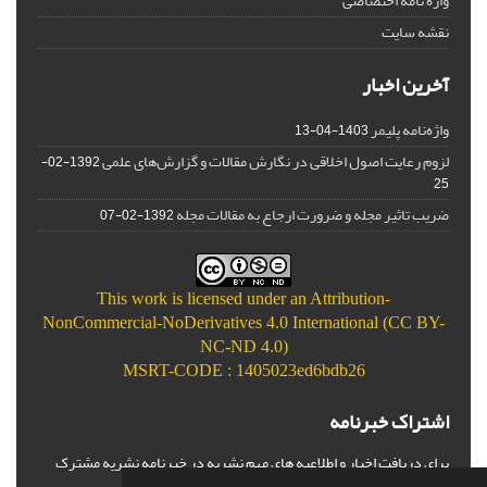
واژه نامه اختصاصی
نقشه سایت
آخرین اخبار
واژه‌نامه پلیمر
1403-04-13
لزوم رعایت اصول اخلاقی در نگارش مقالات و گزارش‌‌های علمی
1392-02-
25
ضریب تاثیر مجله و ضرورت ارجاع به مقالات مجله
1392-02-07
This work is licensed under an
Attribution-
NonCommercial-NoDerivatives 4.0 International (CC BY-
NC-ND 4.0)
MSRT-CODE : 1405023ed6bdb26
اشتراک خبرنامه
برای دریافت اخبار و اطلاعیه های مهم نشریه در خبرنامه نشریه مشترک
شوید.