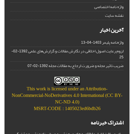
واژه نامه اختصاصی
نقشه سایت
آخرین اخبار
واژه‌نامه پلیمر
1403-04-13
لزوم رعایت اصول اخلاقی در نگارش مقالات و گزارش‌‌های علمی
1392-02-
25
ضریب تاثیر مجله و ضرورت ارجاع به مقالات مجله
1392-02-07
This work is licensed under an
Attribution-
NonCommercial-NoDerivatives 4.0 International (CC BY-
NC-ND 4.0)
MSRT-CODE : 1405023ed6bdb26
اشتراک خبرنامه
برای دریافت اخبار و اطلاعیه های مهم نشریه در خبرنامه نشریه مشترک