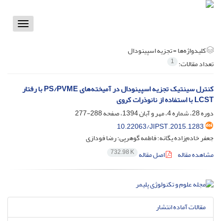
Toggle
vigation
کلیدواژه‌ها =
تجزیه اسپینودال
1
تعداد مقالات:
کنترل سینتیک تجزیه اسپینودال در آمیخته‌های PS/PVME با رفتار
LCST با استفاده از نانوذرات کروی
دوره 28، شماره 4، مهر و آبان 1394، صفحه
288-277
10.22063/JIPST.2015.1283
جعفر خادم‌زاده یگانه؛ فاطمه گوهرپی؛ رضا فودازی
732.98 K
مشاهده مقاله
اصل مقاله
مقالات آماده انتشار