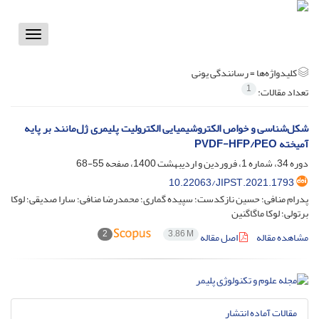
Toggle
vigation
کلیدواژه‌ها =
رسانندگی یونی
1
تعداد مقالات:
شکل‌شناسی و خواص الکتروشیمیایی الکترولیت پلیمری ژل‌مانند بر پایه
آمیخته PVDF-HFP/PEO
دوره 34، شماره 1، فروردین و اردیبهشت 1400، صفحه
55-68
10.22063/JIPST.2021.1793
پدرام منافی؛ حسین نازکدست؛ سپیده گماری؛ محمدرضا منافی؛ سارا صدیقی؛ لوکا
برتولی؛ لوکا ماگاگنین
2
3.86 M
مشاهده مقاله
اصل مقاله
مقالات آماده انتشار