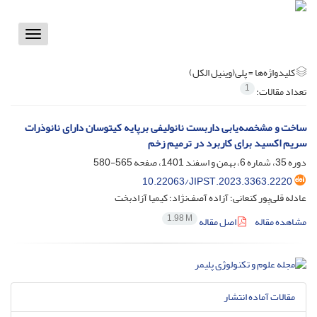
Toggle
vigation
کلیدواژه‌ها =
پلی‌(وینیل الکل)
1
تعداد مقالات:
ساخت و مشخصه‌یابی داربست نانولیفی برپایه کیتوسان دارای نانوذرات
سریم اکسید برای کاربرد در ترمیم زخم
دوره 35، شماره 6، بهمن و اسفند 1401، صفحه
565-580
10.22063/JIPST.2023.3363.2220
عادله قلی‌پور کنعانی؛ آزاده آصف‌‌نژاد؛ کیمیا آزادبخت
1.98 M
مشاهده مقاله
اصل مقاله
مقالات آماده انتشار