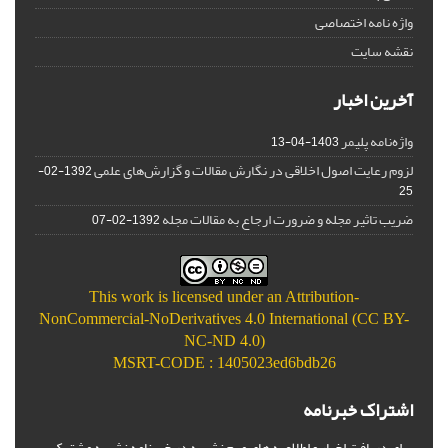
واژه نامه اختصاصی
نقشه سایت
آخرین اخبار
واژه‌نامه پلیمر
1403-04-13
لزوم رعایت اصول اخلاقی در نگارش مقالات و گزارش‌‌های علمی
1392-02-
25
ضریب تاثیر مجله و ضرورت ارجاع به مقالات مجله
1392-02-07
This work is licensed under an
Attribution-
NonCommercial-NoDerivatives 4.0 International (CC BY-
NC-ND 4.0)
MSRT-CODE : 1405023ed6bdb26
اشتراک خبرنامه
برای دریافت اخبار و اطلاعیه های مهم نشریه در خبرنامه نشریه مشترک