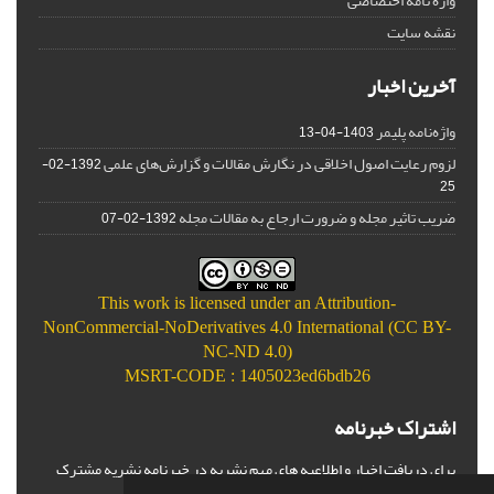
واژه نامه اختصاصی
نقشه سایت
آخرین اخبار
واژه‌نامه پلیمر
1403-04-13
لزوم رعایت اصول اخلاقی در نگارش مقالات و گزارش‌‌های علمی
1392-02-
25
ضریب تاثیر مجله و ضرورت ارجاع به مقالات مجله
1392-02-07
This work is licensed under an
Attribution-
NonCommercial-NoDerivatives 4.0 International (CC BY-
NC-ND 4.0)
MSRT-CODE : 1405023ed6bdb26
اشتراک خبرنامه
برای دریافت اخبار و اطلاعیه های مهم نشریه در خبرنامه نشریه مشترک
شوید.