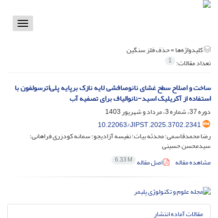
Toggle
vigation
کلیدواژه‌ها =
حذف فلز سنگین
1
تعداد مقالات:
ساخت و اصلاح سطح غشای نانوصافشی لایه نازک برپایه پلی‌اترسولفون با
استفاده از آکریلیک اسید-نانوالیاف برای تصفیه آب
دوره 37، شماره 3، مرداد و شهریور 1403
10.22063/JIPST.2025.3702.2341
رضا محمدقاسمی؛ محدثه بیات؛ نفیسه آزادیجو؛ سمانه کودزری فراهانی؛
سیدمحسن حسینی
6.33 M
مشاهده مقاله
اصل مقاله
مقالات آماده انتشار