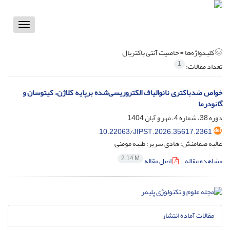
Toggle
vigation
کلیدواژه‌ها =
خاصیت آنتی باکتریال
1
تعداد مقالات:
خواص ضدباکتری نانوالیاف الکتروریسی‌شده برپایه کلاژن، کیتوسان و
گانودرما
دوره 38، شماره 4، مهر و آبان 1404
10.22063/JIPST.2026.35617.2361
عالیه صفامنش؛ هادی سریر؛ طیبه مومنی
2.14 M
مشاهده مقاله
اصل مقاله
مقالات آماده انتشار