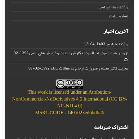
واژه نامه اختصاصی
نقشه سایت
آخرین اخبار
واژه‌نامه پلیمر
1403-04-13
لزوم رعایت اصول اخلاقی در نگارش مقالات و گزارش‌‌های علمی
1392-02-
25
ضریب تاثیر مجله و ضرورت ارجاع به مقالات مجله
1392-02-07
This work is licensed under an
Attribution-
NonCommercial-NoDerivatives 4.0 International (CC BY-
NC-ND 4.0)
MSRT-CODE : 1405023ed6bdb26
اشتراک خبرنامه
برای دریافت اخبار و اطلاعیه های مهم نشریه در خبرنامه نشریه مشترک