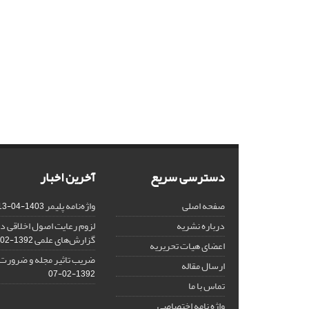
دسترسی سریع
آخرین اخبار
صفحه اصلی
واژه‌نامه پلیمر
1403-04-13
درباره نشریه
لزوم رعایت اصول اخلاقی در
گزارش‌‌های علمی
1392-02-25
اعضای هیات تحریریه
ضریب تاثیر مجله و ضرورت ا
ارسال مقاله
1392-02-07
تماس با ما
واژه نامه اختصاصی