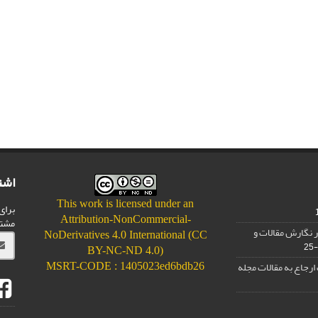
اشت
This work is licensed under an
برای
Attribution-NonCommercial-
مشت
 نگارش مقالات و
NoDerivatives 4.0 International (CC
BY-NC-ND 4.0)
رجاع به مقالات مجله
MSRT-CODE : 1405023ed6bdb26