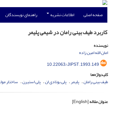
صفحه اصلی
اطلاعات نشریه
راهنمای نویسندگان
کاربرد طیف بینی رامان در شیمی پلیمر
نویسنده
امان الله امین زاده
10.22063/JIPST.1993.149
کلیدواژه‌ها
طیف بینی رامان
پلیمر
پلی بوتادی ان
پلی استیرن
ساختار مول
عنوان مقاله
[English]