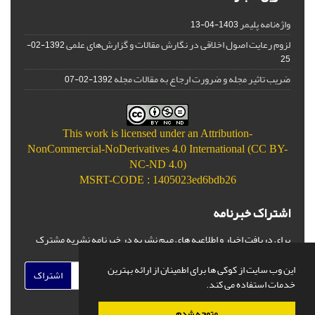
واژه‌نامه پلیمر
1403-04-13
لزوم رعایت اصول اخلاقی در نگارش مقالات و گزارش‌‌های علمی
1392-02-
25
ضریب تاثیر مجله و ضرورت ارجاع به مقالات مجله
1392-02-07
This work is licensed under an
Attribution-
NonCommercial-NoDerivatives 4.0 International (CC BY-
NC-ND 4.0)
MSRT-CODE : 1405023ed6bdb26
اشتراک خبرنامه
برای دریافت اخبار و اطلاعیه های مهم نشریه در خبرنامه نشریه مشترک
شوید.
این وب سایت از کوکی ها برای اطمینان از ارائه بهترین
اشتراک
خدمات استفاده می کند.
متوجه شدم