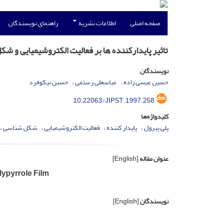
صفحه اصلی
اطلاعات نشریه
راهنمای نویسندگان
تاثیر پایدارکننده ها بر فعالیت الکتروشیمیایی و ش
نویسندگان
حسین عیسی زاده
عباسعلی رستمی
حسین نیکوفرد
10.22063/JIPST.1997.258
کلیدواژه‌ها
پلی پیرول
پایدار کننده
فعالیت الکتروشیمیایی
شکل شناسی
عنوان مقاله
[English]
lypyrrole Film
نویسندگان
[English]