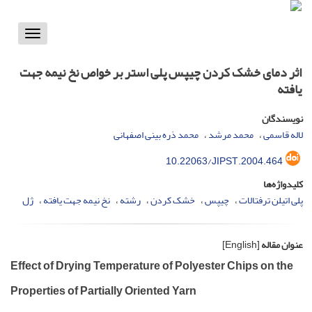
Toggle
vigation
اثر دمای خشک کردن چیپس پلی استر بر خواص نخ نیمه جهت
یافته
نویسندگان
لاله قاسمی
محمد مرشد
محمد ذره بینی اصفهانی
10.22063/JIPST.2004.464
کلیدواژه‌ها
پلی اتیلن ترفتالات
چیپس
خشک کردن
رشته
نخ نیمه جهت یافته
ژل
عنوان مقاله
[English]
Effect of Drying Temperature of Polyester Chips on the
Properties of Partially Oriented Yarn