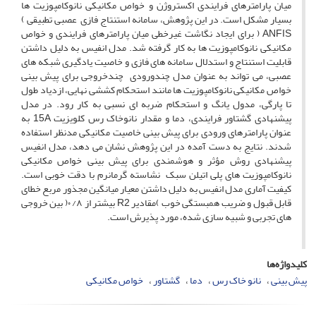
میان پارامترهای فرایندی اکستروژن و خواص مکانیکی نانوکامپوزیت ها
بسیار مشکل است. در این پژوهش، سامانه استنتاج فازی عصبی تطبیقی )
ANFIS ( برای ایجاد نگاشت غیرخطی میان پارامترهای فرایندی و خواص
مکانیکی نانوکامپوزیت ها به کار گرفته شد. مدل انفیس به دلیل داشتن
قابلیت استنتاج و استدلال سامانه های فازی و خاصیت یادگیری شبکه های
عصبی، می تواند به عنوان مدل چندورودی چندخروجی برای پیش بینی
خواص مکانیکی نانوکامپوزیت ها مانند استحکام کششی نهایی، ازدیاد طول
تا پارگی، مدول یانگ و استحکام ضربه ای نسبی به کار رود. در مدل
پیشنهادی گشتاور فرایندی، دما و مقدار نانوخاک رس کلویزیت 15A به
عنوان پارامترهای ورودی برای پیش بینی خاصیت مکانیکی مدنظر استفاده
شدند. نتایج به دست آمده در این پژوهش نشان می دهد، مدل انفیس
پیشنهادی روش مؤثر و هوشمندی برای پیش بینی خواص مکانیکی
نانوکامپوزیت های پلی اتیلن سبک نشاسته گرمانرم با دقت خوبی است.
کیفیت آماری مدل انفیس به دلیل داشتن معیار میانگین مجذور مربع خطای
قابل قبول و ضریب همبستگی خوب )مقادیر R2 بیشتر از ۸/ ۰( بین خروجی
های تجربی و شبیه سازی شده، مورد پذیرش است.
کلیدواژه‌ها
پیش بینی
نانو خاک رس
دما
گشتاور
خواص مکانیکی