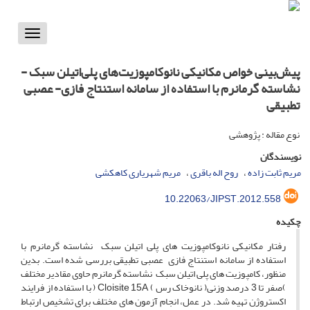
Toggle
vigation
پیش‌بینی خواص مکانیکی نانوکامپوزیت‌های پلی‌اتیلن سبک -
نشاسته گرمانرم با استفاده از سامانه استنتاج فازی- عصبی
تطبیقی
نوع مقاله : پژوهشی
نویسندگان
مریم ثابت زاده
روح اله باقری
مریم شهریاری کاهکشی
10.22063/JIPST.2012.558
چکیده
رفتار مکانیکی نانوکامپوزیت های پلی اتیلن سبک نشاسته گرمانرم با
استفاده از سامانه استنتاج فازی عصبی تطبیقی بررسی شده است. بدین
منظور، کامپوزیت های پلی اتیلن سبک نشاسته گرمانرم حاوی مقادیر مختلف
)صفر تا 3 درصد وزنی( نانوخاک رس ) Cloisite 15A ( با استفاده از فرایند
اکستروژن تهیه شد. در عمل، انجام آزمون های مختلف برای تشخیص ارتباط