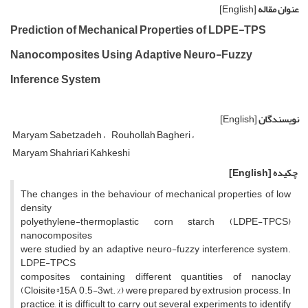
عنوان مقاله
[English]
Prediction of Mechanical Properties of LDPE-TPS
Nanocomposites Using Adaptive Neuro-Fuzzy
Inference System
نویسندگان
[English]
Maryam Sabetzadeh
Rouhollah Bagheri
Maryam Shahriari Kahkeshi
چکیده
[English]
The changes in the behaviour of mechanical properties of low
density
polyethylene-thermoplastic corn starch (LDPE-TPCS)
nanocomposites
were studied by an adaptive neuro-fuzzy interference system.
LDPE-TPCS
composites containing different quantities of nanoclay
(Cloisite®15A, 0.5-3wt. %) were prepared by extrusion process. In
practice, it is difficult to carry out several experiments to identify