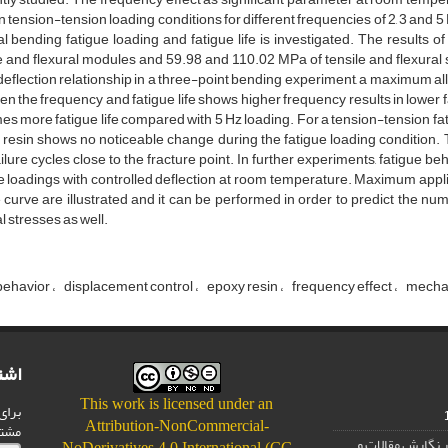
in tension-tension loading conditions for different frequencies of 2, 3 and
al bending fatigue loading and fatigue life is investigated. The results
e and flexural modules and 59.98 and 110.02 MPa of tensile and flexural st
eflection relationship in a three-point bending experiment, a maximum all
n the frequency and fatigue life shows higher frequency results in lower f
mes more fatigue life compared with 5 Hz loading. For a tension-tension fati
resin shows no noticeable change during the fatigue loading condition. T
ilure cycles close to the fracture point. In further experiments, fatigue b
e loadings with controlled deflection at room temperature. Maximum appl
e curve are illustrated and it can be performed in order to predict the numb
 stresses as well.
 behavior
displacement control
epoxy resin
frequency effect
mechan
اشت
This work is licensed under an
برای
Attribution-NonCommercial-
مشت
 نگارش مقالات و
NoDerivatives 4.0 International (CC