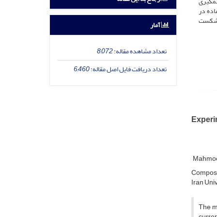
شمگیری
اده در
ی شکست
آمار
تعداد مشاهده مقاله:
8,072
تعداد دریافت فایل اصل مقاله:
6,460
Experi
Mahmoo
Composit
Iran Uni
The me
curren