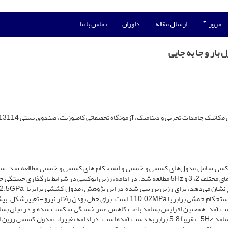
مرور
ارسال مقاله
داوران
تماس با ما
ار و جا به جایی
ک جامدات تجربی و دینامیک، آزمونگاه تحقیقاتی کامپوزیت، صندوق پستی 13114-16846
 اپوکسی شامل مدول‌­های کششی و خمشی و استحکام­ های کششی و خمشی مطالعه شد. 
دمای محیط، رفتار خستگی در شرایط کشش-کشش برای بسامدهای مختلف 2، 3 و 5Hz مطالعه شد. در ادامه، رزین اپوکسی در شرایط بارگذاری 
خمشی برابر با 3GPa، استحکام کششی برابر با 59.98MPa و استحکام خمشی برابر با 110.02MPa است. برای خطی­ بودن رفتار نیرو - تغ
مجاز در آزمون خمش سه ­نقطه‌ای، برابر با 5mm به­ دست آمد. همچنین افزایش بسامد باعث کاهش عمر خستگی شکست شده و در میان 
آزمون شده، مقدار عمر خستگی در بسامد 2Hz در مقایسه با بسامد 5Hz ، تقریباً 5.8 برابر به ­دست آمده است. در ادامه تغییرات مدول کش