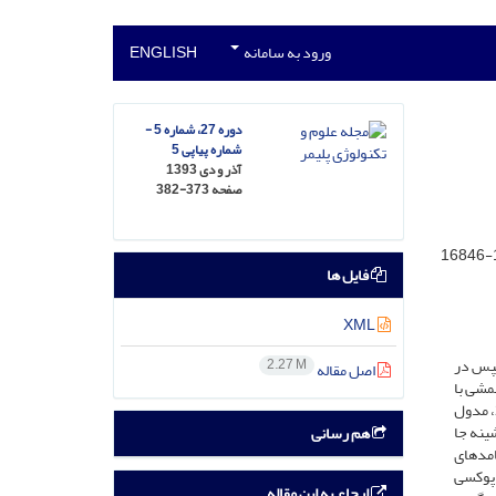
ورود به سامانه
ENGLISH
دوره 27، شماره 5 -
شماره پیاپی 5
آذر و دی 1393
صفحه
382-373
فایل ها
XML
سپس در
2.27 M
اصل مقاله
خستگی خمشی با
کنترل جابه­جایی قرار گرفت و عمر خستگی آن بررسی شد. نتایج نشان می‌دهد، برای رزین بررسی شده در این پژوهش، مدول کششی برابربا 2.5GPa، مدول
ییرشکل، بیشینه جا
هم رسانی
بسامد‌های
شی رزین اپوکسی
ارجاع به این مقاله