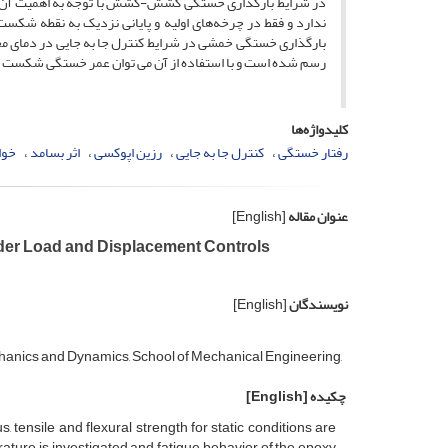
در شرایط بارگذاری خستگی کشش-کشش با توجه به اهمیت آن نیز
ندارد و فقط در چرخه‌های اولیه و پایانی نزدیک به نقطه شکست،
بارگذاری‌ خستگی خمشی در شرایط کنترل جا به­ جایی در دمای
رسم شده است و با استفاده از آن می توان عمر خستگی شکست رزی
کلیدواژه‌ها
رفتار خستگی
کنترل جا به جایی
رزین اپوکسی
اثر بسامد
خوا
عنوان مقاله
[English]
nder Load and Displacement Controls
نویسندگان
[English]
hanics and Dynamics, School of Mechanical Engineering,
چکیده
[English]
 tensile and flexural strength for static conditions are
ature is investigated and fatigue behavior of the epoxy