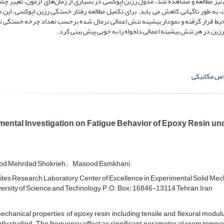
 مطالعه و مشاهده شد، مدول رزین اپوکسی در بسیاری از زمان‌های آزمون، تغییر چ
 به ­طور ناگهانی کاهش می­ یابد. برای تکمیل مطالعه رفتار خستگی رزین اپوکسی، این م
 محیط قرار گرفته و نمودار بیشینه تنش اعمالی نرمال شده برحسب تعداد چرخه خستگ
ن در هر تنش بیشینه اعمالی دلخواه را به­ خوبی پیش بینی کرد.
ص مکانیکی
mental Investigation on Fatigue Behavior of Epoxy Resin u
d Mehrdad Shokrieh
Masood Esmkhani
es Research Laboratory, Center of Excellence in Experimental Solid Mec
versity of Science and Technology, P.O. Box: 16846-13114 Tehran, Iran
chanical properties of epoxy resin including tensile and flexural modulus,
tly studied. The frequency effect as significant parameter at room temper