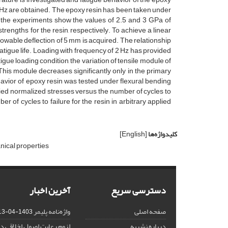
 5 Hz are obtained. The epoxy resin has been taken under
 of the experiments show the values of 2.5 and 3 GPa of
rengths for the resin, respectively. To achieve a linear
owable deflection of 5 mm is acquired. The relationship
atigue life. Loading with frequency of 2 Hz has provided
gue loading condition, the variation of tensile module of
his module decreases significantly only in the primary
ehavior of epoxy resin was tested under flexural bending
ied normalized stresses versus the number of cycles to
er of cycles to failure for the resin in arbitrary applied
کلیدواژه‌ها
[English]
ical properties
دسترسی سریع
آخرین اخبار
صفحه اصلی
واژه‌نامه پلیمر
1403-04-13
درباره نشریه
لزوم رعایت اصول اخلاقی در