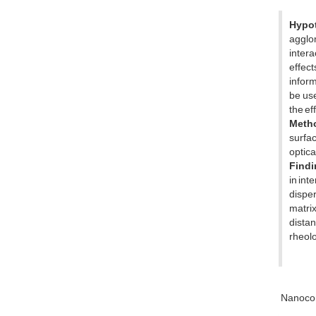
Hypo
agglom
intera
effec
inform
be use
the ef
Meth
surfac
optica
Findi
in int
disper
matrix
distan
rheolo
Nanoco