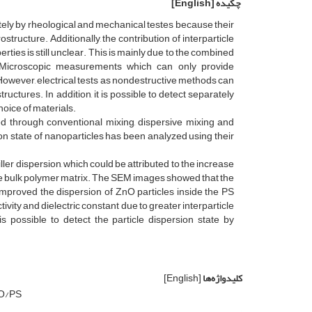
چکیده
[English]
tely by rheological and mechanical testes because their
ructure. Additionally, the contribution of interparticle
ies is still unclear. This is mainly due to the combined
ns. Microscopic measurements which can only provide
. However, electrical tests as nondestructive methods can
ctures. In addition, it is possible to detect separately
choice of materials.
d through conventional mixing, dispersive mixing and
ion state of nanoparticles has been analyzed using their
ler dispersion, which could be attributed to the increase
 the bulk polymer matrix. The SEM images showed that the
improved the dispersion of ZnO particles inside the PS
ivity and dielectric constant due to greater interparticle
is possible to detect the particle dispersion state by
کلیدواژه‌ها
[English]
O/PS