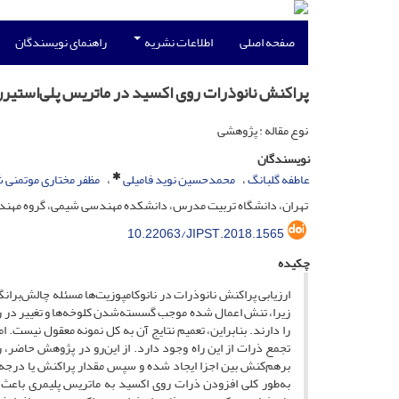
صفحه اصلی
اطلاعات نشریه
راهنمای نویسندگان
پراکنش نانوذرات روی اکسید در ماتریس پلی‌استیرن
نوع مقاله : پژوهشی
نویسندگان
عاطفه گلبانگ
محمدحسین نوید فامیلی
مظفر مختاری موتمنی 
تهران، دانشگاه تربیت مدرس، دانشکده مهندسی شیمی، گروه مهندسی پلیم
10.22063/JIPST.2018.1565
چکیده
ارزیابی پراکنش نانوذرات در نانوکامپوزیت‌ها مسئله چالش‌بران
زیرا، تنش اعمال شده موجب گسسته‌شدن کلوخه‌ها و تغییر در ر
را دارند. بنابراین، تعمیم نتایج آن به کل نمونه معقول نیست. ا
تجمع ذرات از این راه وجود دارد. از این‌رو در پژوهش حاضر، ر
برهم‌کنش بین اجزا ایجاد شده و سپس مقدار پراکنش یا درجه ت
به‌طور کلی افزودن ذرات روی اکسید به ماتریس پلیمری باعث