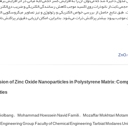
مدول ذخیره شد که می‌توان آن را به افزایش کسر حجمی لایه میانی در اثر افزایش بر
ر حجمی ثابت از نانوذرات روی اکسید موجب کاهش رسانندگی الکتریکی و ضریب دی‌الکت
طبق نتایج حاصل از بررسی خواص الکتریکی و رئولوژی و نیز تصاویر میکروسکوپی ال
وجب بهبود بیشتر پراکنش ذرات می‌شود. بنابراین، امکان ارزیابی دقیق‌تر پراکنش نا
ZnO
ion of Zinc Oxide Nanoparticles in Polystyrene Matrix: Comp
ties
Golbang
Mohammad Hoessein Navid Famili
Mozaffar Mokhtari Motam
Engineering Group, Faculty of Chemical Engineering, Tarbiat Modares Unive