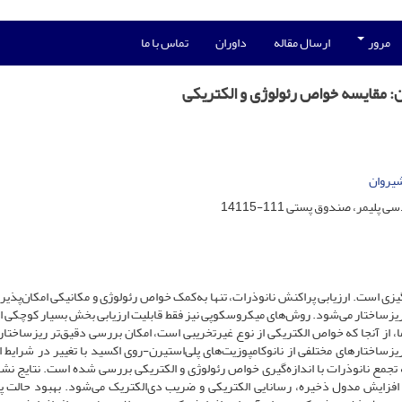
مرور
ارسال مقاله
داوران
تماس با ما
: مقایسه خواص رئولوژی و الکتریکی
شیروان
ر، صندوق پستی 111-14115
گیزی است. ارزیابی پراکنش نانوذرات، تنها به‌کمک خواص رئولوژی و مکانیکی امکان‌پذیر
یزساختار می‌شود. روش‌های میکروسکوپی نیز فقط قابلیت ارزیابی بخش بسیار کوچکی از
ما، از آنجا که خواص ‌الکتریکی از نوع غیرتخریبی است، امکان بررسی دقیق‌تر ریزساختار
یزساختارهای مختلفی از نانوکامپوزیت‌های پلی‌استیرن-روی اکسید با تغییر در شرایط اخ
جمع نانوذرات با اندازه‌گیری خواص رئولوژی و ‌الکتریکی بررسی شده است. نتایج نشا
 افزایش مدول ذخیره، رسانایی الکتریکی و ضریب دی‌الکتریک می‌شود. بهبود حالت 