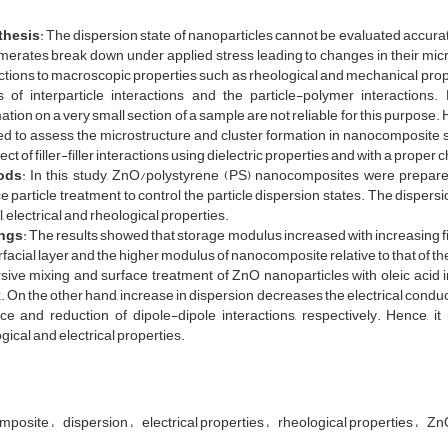
thesis
: The dispersion state of nanoparticles cannot be evaluated accura
erates break down under applied stress leading to changes in their microst
ctions to macroscopic properties such as rheological and mechanical propert
ts of interparticle interactions and the particle-polymer interactio
ation on a very small section of a sample are not reliable for this purpose
d to assess the microstructure and cluster formation in nanocomposite stru
fect of filler-filler interactions using dielectric properties and with a proper 
ods
: In this study, ZnO/polystyrene (PS) nanocomposites were prepare
e particle treatment to control the particle dispersion states. The dispers
l, electrical and rheological properties.
ngs
: The results showed that storage modulus increased with increasing fil
erfacial layer and the higher modulus of nanocomposite relative to that of
sive mixing and surface treatment of ZnO nanoparticles with oleic acid 
. On the other hand, increase in dispersion decreases the electrical conduct
ce and reduction of dipole-dipole interactions, respectively. Hence, it 
gical and electrical properties.
mposite
dispersion
electrical properties
rheological properties
Zn