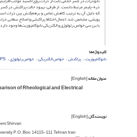
نانوذرات در کسر حجمی ثابت از ذرات روی اکسید موجب افزایش 
ذره-پلیمر مرتبط دانست. از طرفی، بهبود حالت پراکنش در کس
که دلیل آن به ترتیب کاهش تماس و برهم‌کنش بین ذرات است. 
پویشی، مشخص شد، اعمال اختلاط پراکنشی و اصلاح سطحی ذرات م
با بررسی خواص رئولوژی و الکتریکی نانوکامپوزیت‌ها وجود دارد.
کلیدواژه‌ها
نانوکامپوزیت
پراکنش
خواص الکتریکی
خواص رئولوژی
/PS
عنوان مقاله
[English]
arison of Rheological and Electrical
نویسندگان
[English]
eni Shirvan
rsity, P.O. Box: 14115-111, Tehran, Iran