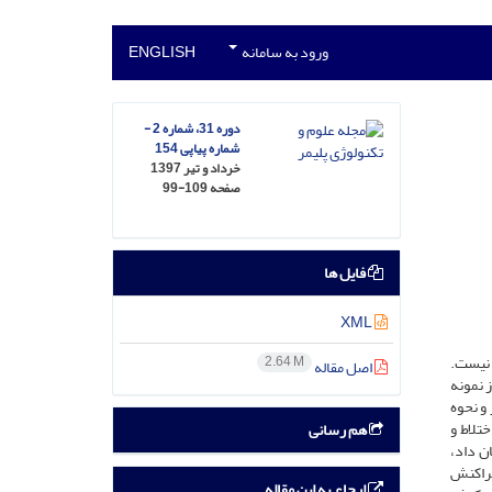
ورود به سامانه
ENGLISH
دوره 31، شماره 2 -
شماره پیاپی 154
خرداد و تیر 1397
صفحه
99-109
فایل ها
XML
 نیست.
2.64 M
اصل مقاله
 نمونه
 و نحوه
تلاط و
هم رسانی
ن داد،
پراکنش
ارجاع به این مقاله