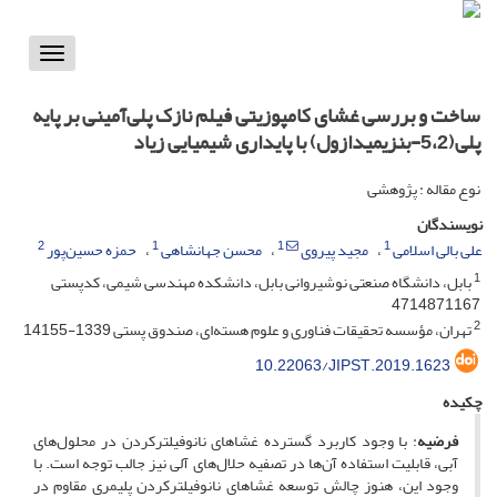
Toggle
vigation
ساخت و بررسی غشای کامپوزیتی فیلم نازک پلی‌آمینی بر پایه
پلی‌(5،2-بنزیمیدازول) با پایداری شیمیایی زیاد
نوع مقاله : پژوهشی
نویسندگان
2
1
1
1
علی بالی اسلامی
مجید پیروی
محسن جهانشاهی
حمزه حسین‌پور
1
بابل، دانشگاه صنعتی نوشیروانی بابل، دانشکده مهندسی شیمی، کدپستی
4714871167
2
تهران، مؤسسه تحقیقات فناوری و علوم هسته‌ای، صندوق پستی 1339-14155
10.22063/JIPST.2019.1623
چکیده
فرضیه
: با وجود کاربرد گسترده غشاهای نانوفیلترکردن در محلول‌های
آبی، قابلیت استفاده آن‌ها در تصفیه حلال‌های آلی نیز جالب توجه است. با
وجود این، هنوز چالش توسعه غشاهای نانوفیلترکردن پلیمری مقاوم در