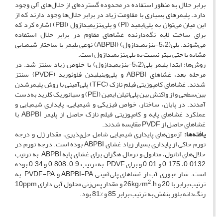
برابر حلال به منظور استفاده در محدوده گسترده‌ای از حلال‌های آلی وجود
دارد. پلیمرهای بسیاری با مقاومت زیاد در برابر حلال‌ها وجود دارند که از
این میان می‌توان به پلی‌ایمید (PI) و پلی‌بنزیمیدازول (PBI) اشاره کرد که
برای ساخت لایه ‌نگه‌دارنده غشاهای مقاوم در برابر حلال استفاده
می‌شوند. پلی(5،2-بنزیمیدازول) (ABPBI) نوعی پلیمر با ساختار شیمیایی
مشابه یا حتی بهتر نسبت به پلی‌بنزیمیدازول است.
روش‌ها: ابتدا پلیمر پلی(5،2-بنزیمیدازول) با خلوص زیاد سنتز شد. در
مرحله بعد، غشاهای ABPBI و پلی‌وینیلیدن فلوئورید (PVDF) سنتز
شدند. غشاهای کامپوزیتی فیلم نازک (TFC) پلی‌آمینی با روش پلیمرشدن
بین‌سطحی و از واکنش بین پلی‌اتیلن ایمین (PEI) و سیانوریک ‌کلرید به‌دست
آمدند. در پایان، ساختار، خواص فیزیکی و شیمیایی، پایداری شیمیایی و
عملکرد غشاهای پایه و کامپوزیتی فیلم نازک حاصل از پلیمر ABPBI با
غشاهای حاصل از PVDF مقایسه شدند.
یافته‌ها:
آزمون‌های پایداری شیمیایی شامل حل‌پذیری، مقدار ژل و درجه
تورم حاکی از پایداری بسیار زیاد غشای ABPBI بوده است. درجه تورم در
حلال‌های اتانول، متانول و نرمال هگزان برای غشای پایه ABPBI به ترتیب
0.0132، 0.175 و 0.01 و برای PDVF به ترتیب 0.9، 0.808 و 0.34 بوده
است. شار عبوری آب از غشاهای پلی‌آمینی ABPBI-PA و PVDF-PA به
2
ترتیب برابر با 20 و 26kg/m
.h و مقدار پس‌زنی محلول آبی دارای 10ppm
رنگ‌دانه بلور بنفش به ترتیب برابر 85 و %81 بود.