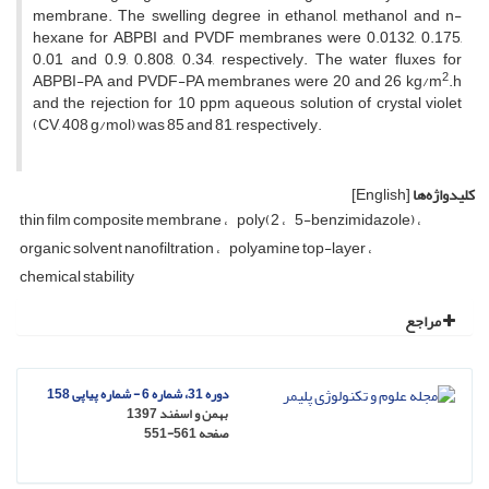
membrane. The swelling degree in ethanol, methanol and n-
hexane for ABPBI and PVDF membranes were 0.0132, 0.175,
0.01 and 0.9, 0.808, 0.34, respectively. The water fluxes for
2
ABPBI-PA and PVDF-PA membranes were 20 and 26 kg/m
.h
and the rejection for 10 ppm aqueous solution of crystal violet
(CV, 408 g/mol) was 85 and 81, respectively.
کلیدواژه‌ها
[English]
thin film composite membrane
poly(2
5-benzimidazole)
organic solvent nanofiltration
polyamine top-layer
chemical stability
مراجع
دوره 31، شماره 6 - شماره پیاپی 158
بهمن و اسفند 1397
صفحه
551-561