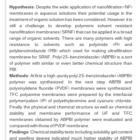
Hypothesis
: Despite the wide application of nanofiltration (NF)
membranes in aqueous solutions, their potential usage in the
treatment of organic solution has been considered. However, it is
still a challenge to develop polymeric solvent resistant
nanofiltration membranes (SRNF) that can be applied in a broad
range of organic solvents. There are many polymers with high
resistance to solvents such as polyimide (PI) and
polybenzimidazole (PBI) which used for making ultrafiltration
membrane for SRNF. Poly(2,5-benzimidazole) (ABPBI) is a sort
of polymer with similar or even better chemical structure than
PBI.
Methods
: At first, a high-purity poly(2,5-benzimidazole) (ABPBI)
polymer was synthesized. In the next step, ABPBI and
polyvinylidene fluoride (PVDF) membranes were synthesized.
TFC polyamine membranes were prepared by the interfacial
polymerization (IP) of polyethylenimine and cyanuric chloride.
Finally, the physical and chemical structure as well as chemical
stability and membrane performance of UF and TFC
membranes obtained by ABPBI polymer were evaluated and
compared with those of PVDF membrane.
Findings
: Chemical stability tests including solubility, gel content
and swelling degree indicated much higher stability of ABPBI