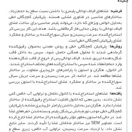
چکیده
فرضیه
: غشاهای الیاف توخالی پلیمری با داشتن نسبت سطح به حجم زیاد،
ساختارهای مناسبی در فناوری غشایی هستند. پلی‌اتیلن کم‌چگالی خطی
به‌دلیل خواص ویژه‌ای که دارد، می‌تواند پلیمر مناسبی برای ساخت غشای
الیاف توخالی با روش جدایی فاز گرماالقایی باشد. هدف این کار بررسی اثر
استخراج‌کننده، سرعت ریسیدن و سیال سوراخ‌کننده بر ساختار و عملکرد
غشای پلی‌اتیلن کم‌چگالی خطی است.
روش‌ها
: پلی‌اتیلن کم‌چگالی خطی و روغن معدنی به‌عنوان رقیق‌کننده
گرمادهی شدند تا محلول همگنی حاصل شود، سپس به داخل قالب
شکل‌دهنده تزریق شدند. الیاف توخالی پس از خروج از قالب ‌شکل‌دهنده
وارد حمام انعقاد شده سپس با استخراج‌کننده‌های مختلف استخراج شدند.
اثر اتانول، هگزان و استون با پارامترهای حل‌پذیری متفاوت بر ساختار
غشاها مطالعه شد. در ادامه، اثر سرعت ریسیدن و سرعت جریان سیال
سوراخ‌کننده بر ساختار و عملکرد غشای استخراج‌شده با استون بررسی
شد.
یافته‌ها
: غشاهای استخراج‌شده با اتانول تخلخل و تراوایی آب خالص کمی
نشان دادند، بدین معنی که اتانول قابلیت استخراج رقیق‌کننده از ساختار
غشا را ندارد. هگزان نیز به‌دلیل داشتن پارامتر حل‌پذیری مشابه با پلی‌اتیلن
کم‌چگالی خطی موجب تورم بخش بی‌شکل پلیمر و بسته‌شدن حفره‌های غشا
شد. در حالی که استون به‌طور مؤثر رقیق‌کننده را از ساختار غشا خارج کرده
است. تصاویر SEM نیز ساختار متخلخل غشا را تأیید کردند. سایر نتایج
نشان داد، با ازدیاد سرعت ریسیدن، تراوایی آب خالص، زبری سطح و