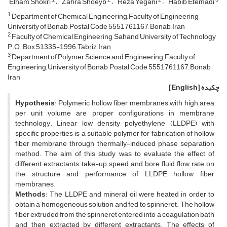
Elham Shokri
Zahra Shoeyb
Reza Yegani
Habib Etemadi
1
Department of Chemical Engineering, Faculty of Engineering,
University of Bonab, Postal Code 5551761167, Bonab, Iran
2
Faculty of Chemical Engineering, Sahand University of Technology,
P.O. Box 51335-1996, Tabriz, Iran
3
Department of Polymer Science and Engineering, Faculty of
Engineering, University of Bonab, Postal Code 5551761167, Bonab,
Iran
چکیده
[English]
Hypothesis
: Polymeric hollow fiber membranes with high area
per unit volume are proper configurations in membrane
technology. Linear low density polyethylene (LLDPE) with
specific properties is a suitable polymer for fabrication of hollow
fiber membrane through thermally-induced phase separation
method. The aim of this study was to evaluate the effect of
different extractants, take-up speed and bore fluid flow rate on
the structure and performance of LLDPE hollow fiber
membranes.
Methods
: The LLDPE and mineral oil were heated in order to
obtain a homogeneous solution and fed to spinneret. The hollow
fiber extruded from the spinneret entered into a coagulation bath
and then extracted by different extractants. The effects of