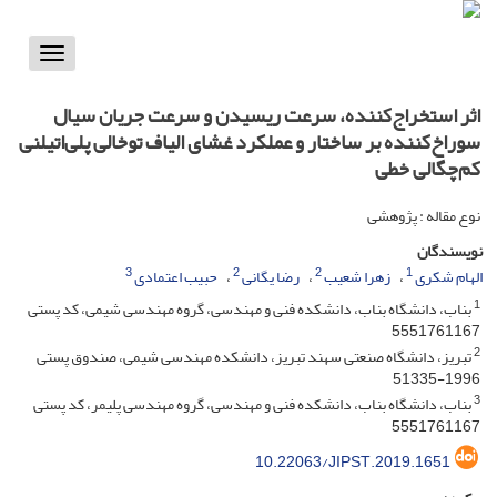
Toggle
vigation
اثر استخراج‌کننده، سرعت ریسیدن و سرعت جریان سیال
سوراخ‌کننده بر ساختار و عملکرد غشای الیاف توخالی پلی‌اتیلنی
کم‌چگالی خطی
نوع مقاله : پژوهشی
نویسندگان
3
2
2
1
الهام شکری
زهرا شعیب
رضا یگانی
حبیب اعتمادی
1
بناب، دانشگاه بناب، دانشکده فنی و مهندسی، گروه مهندسی شیمی، کد پستی
5551761167
2
تبریز، دانشگاه صنعتی سهند تبریز، دانشکده مهندسی شیمی، صندوق پستی
1996-51335
3
بناب، دانشگاه بناب، دانشکده فنی و مهندسی، گروه مهندسی پلیمر، کد پستی
5551761167
10.22063/JIPST.2019.1651