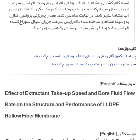
استحکام کششی غشاهای الیاف توخالی افزایش می‌یابد. افزایش سرعت
تزریق سیال سوراخ‌کننده نیز به بهبود استحکام مکانیکی و کاهش تراوایی
آب غشاها منجر شد. در نهایت مشخص شد، مقدار پس‌زنی پروتئین کلاژن
به‌وسیله غشاهای ساخته‌شده با افزایش سرعت جریان سیال سوراخ‌کننده
افزایش یافته و با افزایش سرعت ریسیدن کاهش ناچیزی بافت.
کلیدواژه‌ها
پلی‌اتیلن کم‌چگالی خطی
غشای الیاف توخالی
استخراج‌کننده
سرعت ریسیدن
سرعت جریان سیال سوراخ‌کننده
عنوان مقاله
[English]
Effect of Extractant, Take-up Speed and Bore Fluid Flow
Rate on the Structure and Performance of LLDPE
Hollow Fiber Membrane
نویسندگان
[English]
1
2
2
3