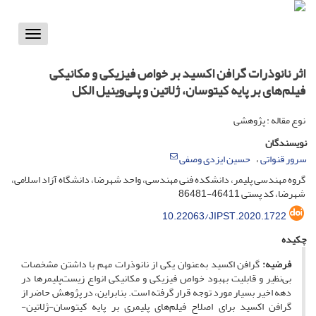
Toggle
vigation
اثر نانوذرات گرافن اکسید بر خواص فیزیکی و مکانیکی
فیلم‌های بر پایه کیتوسان، ژلاتین و پلی‌وینیل الکل
نوع مقاله : پژوهشی
نویسندگان
سرور قنواتی
حسین ایزدی وصفی
گروه مهندسی پلیمر، دانشکده فنی مهندسی، واحد شهرضا، دانشگاه آزاد اسلامی،
شهرضا، کد پستی 46411-86481
10.22063/JIPST.2020.1722
چکیده
فرضیه:
گرافن اکسید به‌عنوان یکی از نانوذرات مهم با داشتن مشخصات
بی‌نظیر و قابلیت بهبود خواص فیزیکی و مکانیکی انواع زیست‌پلیمرها در
دهه اخیر بسیار مورد توجه قرار گرفته است. بنابراین، در پژوهش حاضر از
گرافن اکسید برای اصلاح فیلم‌های پلیمری بر پایه کیتوسان-ژلاتین-