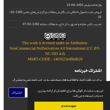
واژه‌نامه پلیمر
1403-04-13
لزوم رعایت اصول اخلاقی در نگارش مقالات و گزارش‌‌های علمی
1392-02-
25
ضریب تاثیر مجله و ضرورت ارجاع به مقالات مجله
1392-02-07
This work is licensed under an
Attribution-
NonCommercial-NoDerivatives 4.0 International (CC BY-
NC-ND 4.0)
MSRT-CODE : 1405023ed6bdb26
اشتراک خبرنامه
برای دریافت اخبار و اطلاعیه های مهم نشریه در خبرنامه نشریه مشترک
شوید.
این وب سایت از کوکی ها برای اطمینان از ارائه بهترین
اشتراک
خدمات استفاده می کند.
متوجه شدم