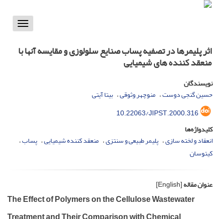
Toggle
vigation
اثر پلیمرها در تصفیه پساب صنایع سلولوزی و مقایسه آنها با
منعقد کننده های شیمیایی
نویسندگان
حسین گنجی دوست
منوچهر وثوقی
بیتا آیتی
10.22063/JIPST.2000.316
کلیدواژه‌ها
انعقاد و لخته سازی
پلیمر طبیعی و سنتزی
منعقد کننده شیمیایی
پساب
کیتوسان
عنوان مقاله
[English]
The Effect of Polymers on the Cellulose Wastewater
Treatment and Their Comparison with Chemical