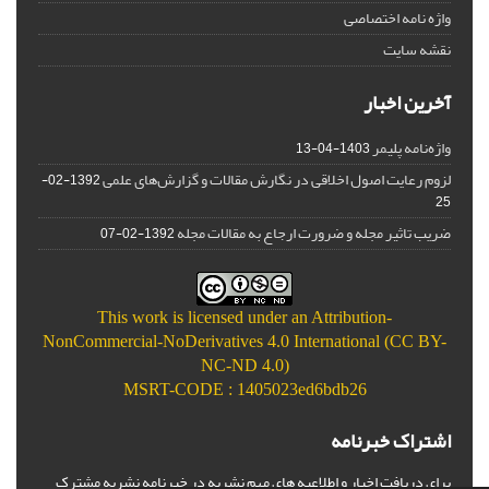
واژه نامه اختصاصی
نقشه سایت
آخرین اخبار
واژه‌نامه پلیمر
1403-04-13
لزوم رعایت اصول اخلاقی در نگارش مقالات و گزارش‌‌های علمی
1392-02-
25
ضریب تاثیر مجله و ضرورت ارجاع به مقالات مجله
1392-02-07
This work is licensed under an
Attribution-
NonCommercial-NoDerivatives 4.0 International (CC BY-
NC-ND 4.0)
MSRT-CODE : 1405023ed6bdb26
اشتراک خبرنامه
برای دریافت اخبار و اطلاعیه های مهم نشریه در خبرنامه نشریه مشترک