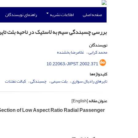
صفحه اصلی
اطلاعات نشریه
راهنمای نویسندگان
بررسی چسبندگی سیم به لاستیک در ناحیه بلت تایره
نویسندگان
محمد کرابی
غلامرضا بخشنده
10.22063/JIPST.2002.371
کلیدواژه‌ها
تایرهای رادیال سواری
بلت سیمی
چسبندگی
کبالت نفتنات
عنوان مقاله
[English]
 Section of Low Aspect Ratio Radial Passenger