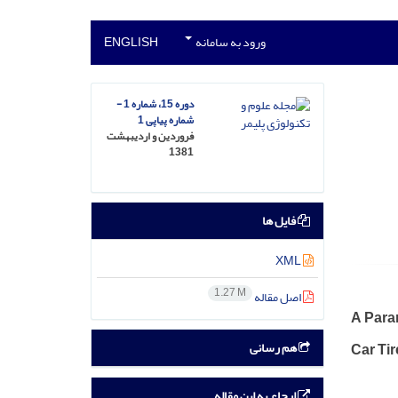
ورود به سامانه
ENGLISH
دوره 15، شماره 1 -
شماره پیاپی 1
فروردین و اردیبهشت
1381
فایل ها
XML
1.27 M
اصل مقاله
A Para
هم رسانی
Car Tir
ارجاع به این مقاله