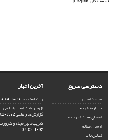
نویسندگان
[English]
دسترسی سریع
آخرین اخبار
صفحه اصلی
واژه‌نامه پلیمر
1403-04-13
درباره نشریه
لزوم رعایت اصول اخلاقی در
گزارش‌‌های علمی
1392-02-25
اعضای هیات تحریریه
ضریب تاثیر مجله و ضرورت ا
ارسال مقاله
1392-02-07
تماس با ما