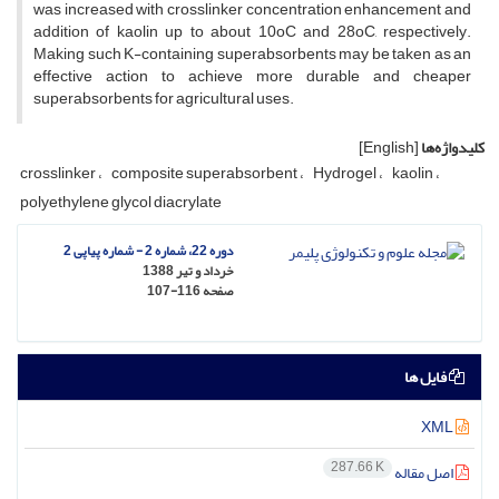
was increased with crosslinker concentration enhancement and
addition of kaolin up to about 10oC and 28oC, respectively.
Making such K-containing superabsorbents may be taken as an
effective action to achieve more durable and cheaper
superabsorbents for agricultural uses.
کلیدواژه‌ها
[English]
crosslinker
composite superabsorbent
Hydrogel
kaolin
polyethylene glycol diacrylate
دوره 22، شماره 2 - شماره پیاپی 2
خرداد و تیر 1388
صفحه
107-116
فایل ها
XML
287.66 K
اصل مقاله