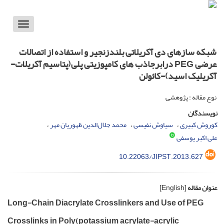
Toggle
vigation
شبکه سازهای دی آکریلاتی بلندزنجیر و استفاده از اتصالات
عرضی PEG درابرجاذب های کامپوزیتی پلی(پتاسیم آکریلات-
آکریلیک اسید)-کائولن
نوع مقاله : پژوهشی
نویسندگان
کوروش کبیری
سیاوش نفیسی
محمد جلال‌الدین ظهوریان مهر
علی اکبر یوسفی
10.22063/JIPST.2013.627
عنوان مقاله
[English]
Long-Chain Diacrylate Crosslinkers and Use of PEG
Crosslinks in Poly(potassium acrylate-acrylic