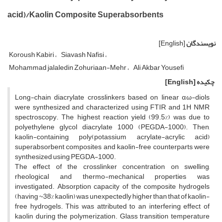
acid)/Kaolin Composite Superabsorbents
نویسندگان
[English]
Koroush Kabiri
Siavash Nafisi
Mohammad jalaledin Zohuriaan-Mehr
Ali Akbar Yousefi
چکیده
[English]
Long-chain diacrylate crosslinkers based on linear α,ω-diols
were synthesized and characterized using FTIR and 1H NMR
spectroscopy. The highest reaction yield (99.5%) was due to
polyethylene glycol diacrylate 1000 (PEGDA-1000). Then,
kaolin-containing poly(potassium acrylate-acrylic acid)
superabsorbent composites and kaolin-free counterparts were
synthesized using PEGDA-1000.
The effect of the crosslinker concentration on swelling,
rheological and thermo-mechanical properties was
investigated. Absorption capacity of the composite hydrogels
(having ~38% kaolin) was unexpectedly higher than that of kaolin-
free hydrogels. This was attributed to an interfering effect of
kaolin during the polymerization. Glass transition temperature