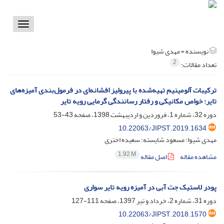
Toggle
vigation
نویسنده =
مهدی شیوا
2
تعداد مقالات:
ترکیبات آلومینیم تهیه‌شده با پیرولیز افشانه‌ای در فرمول‌بندی آمیزه‌های
تایر: خواص مکانیکی و رفتار رسانندگی گرمایی رویه تایر
دوره 32، شماره 1، فروردین و اردیبهشت 1398، صفحه
43-53
10.22063/JIPST.2019.1634
مهدی شیوا؛ مسعود شایسته؛ سعیده اختری
1.92 M
مشاهده مقاله
اصل مقاله
پودر لاستیک جت آبی در آمیزه رویه تایر سواری
دوره 31، شماره 2، خرداد و تیر 1397، صفحه
111-127
10.22063/JIPST.2018.1570