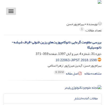
Toggle
vigation
نویسنده =
بهرام پورحسن
1
تعداد مقالات:
بررسی مقاومت گرمایی نانوکامپوزیت‌های رزین فنولی-الیاف شیشه-
نانوسیلیکا
دوره 31، شماره 4، مهر و آبان 1397، صفحه
359-371
10.22063/JIPST.2018.1598
بهرام پورحسن؛ آیدین میرزاپور؛ زهرا اسلامی
9.39 M
مشاهده مقاله
اصل مقاله
مقالات آماده انتشار