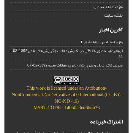
واژه نامه اختصاصی
نقشه سایت
آخرین اخبار
واژه‌نامه پلیمر
1403-04-13
لزوم رعایت اصول اخلاقی در نگارش مقالات و گزارش‌‌های علمی
1392-02-
25
ضریب تاثیر مجله و ضرورت ارجاع به مقالات مجله
1392-02-07
This work is licensed under an
Attribution-
NonCommercial-NoDerivatives 4.0 International (CC BY-
NC-ND 4.0)
MSRT-CODE : 1405023ed6bdb26
اشتراک خبرنامه
برای دریافت اخبار و اطلاعیه های مهم نشریه در خبرنامه نشریه مشترک