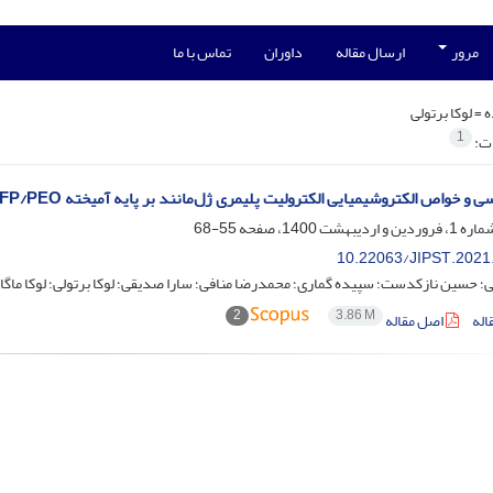
مرور
ارسال مقاله
داوران
تماس با ما
ه =
لوکا برتولی
1
ات:
 خواص الکتروشیمیایی الکترولیت پلیمری ژل‌مانند بر پایه آمیخته PVDF-HFP/PEO
55-68
10.22063/JIPST.2021
ی؛ حسین نازکدست؛ سپیده گماری؛ محمدرضا منافی؛ سارا صدیقی؛ لوکا برتولی؛ لوکا ماگا
2
3.86 M
اله
اصل مقاله