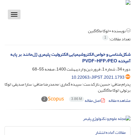
Toggle
vigation
نویسنده =
لوکا ماگاگنین
1
تعداد مقالات:
شکل‌شناسی و خواص الکتروشیمیایی الکترولیت پلیمری ژل‌مانند بر پایه
آمیخته PVDF-HFP/PEO
دوره 34، شماره 1، فروردین و اردیبهشت 1400، صفحه
55-68
10.22063/JIPST.2021.1793
پدرام منافی؛ حسین نازکدست؛ سپیده گماری؛ محمدرضا منافی؛ سارا صدیقی؛ لوکا
برتولی؛ لوکا ماگاگنین
2
3.86 M
مشاهده مقاله
اصل مقاله
مقالات آماده انتشار