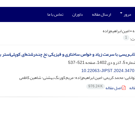
مرور
ارسال مقاله
داوران
تماس با ما
ه =
امین ابراهیم‌زاده
1
ات:
اب‌ریسی با سرعت زیاد و خواص ساختاری و فیزیکی نخ چندرشته‌ای کوپلی‌استر ب
521-537
10.22063/JIPST.2024.3470
انایی؛ محمد کریمی؛ امین ابراهیم‌زاده؛ مریم کورنگ بهشتی؛ شاهین کاظمی
976.24 K
اله
اصل مقاله