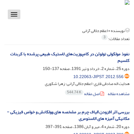
Toggle
vigation
نویسنده =
اعظم جلالی آرانی
3
تعداد مقالات:
نفوذ مولکولی تولوئن در کامپوزیت‌‍‌های لاستیک طبیعی پرشده با کربنات
کلسیم
دوره 25، شماره 2، خرداد و تیر 1391، صفحه
137-150
10.22063/JIPST.2012.556
هدایت اله صادقی قاری؛ اعظم جلالی آرانی؛ زهرا شکوری
544.74 K
مشاهده مقاله
اصل مقاله
بررسی اثر افزودن الیاف چرم بر مشخصه های وولکانش و خواص فیزیکی -
مکانیکی آمیزه های الاستومری
دوره 20، شماره 4، مهر و آبان 1386، صفحه
391-397