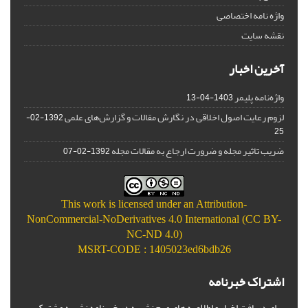
واژه نامه اختصاصی
نقشه سایت
آخرین اخبار
واژه‌نامه پلیمر
1403-04-13
لزوم رعایت اصول اخلاقی در نگارش مقالات و گزارش‌‌های علمی
1392-02-
25
ضریب تاثیر مجله و ضرورت ارجاع به مقالات مجله
1392-02-07
This work is licensed under an
Attribution-
NonCommercial-NoDerivatives 4.0 International (CC BY-
NC-ND 4.0)
MSRT-CODE : 1405023ed6bdb26
اشتراک خبرنامه
برای دریافت اخبار و اطلاعیه های مهم نشریه در خبرنامه نشریه مشترک