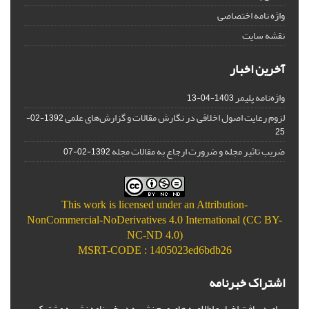
واژه نامه اختصاصی
نقشه سایت
آخرین اخبار
واژه‌نامه پلیمر
1403-04-13
لزوم رعایت اصول اخلاقی در نگارش مقالات و گزارش‌‌های علمی
1392-02-
25
ضریب تاثیر مجله و ضرورت ارجاع به مقالات مجله
1392-02-07
This work is licensed under an
Attribution-
NonCommercial-NoDerivatives 4.0 International (CC BY-
NC-ND 4.0)
MSRT-CODE : 1405023ed6bdb26
اشتراک خبرنامه
برای دریافت اخبار و اطلاعیه های مهم نشریه در خبرنامه نشریه مشترک