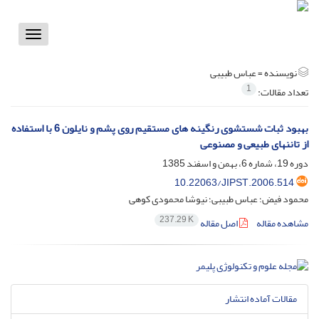
Toggle
vigation
نویسنده =
عباس طبیبی
1
تعداد مقالات:
بهبود ثبات شستشوی رنگینه های مستقیم روی پشم و نایلون 6 با استفاده
از تاننهای طبیعی و مصنوعی
دوره 19، شماره 6، بهمن و اسفند 1385
10.22063/JIPST.2006.514
محمود فیض؛ عباس طبیبی؛ نیوشا محمودی کوهی
237.29 K
مشاهده مقاله
اصل مقاله
مقالات آماده انتشار