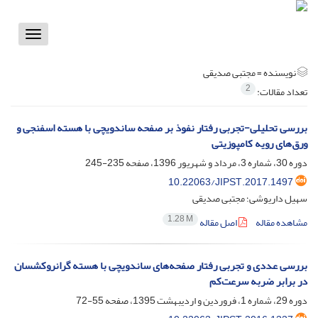
Toggle
vigation
نویسنده =
مجتبی صدیقی
2
تعداد مقالات:
بررسی تحلیلی-تجربی رفتار نفوذ بر صفحه ساندویچی با هسته اسفنجی و
ورق‌های رویه کامپوزیتی
دوره 30، شماره 3، مرداد و شهریور 1396، صفحه
235-245
10.22063/JIPST.2017.1497
سهیل داریوشی؛ مجتبی صدیقی
1.28 M
مشاهده مقاله
اصل مقاله
بررسی عددی و تجربی رفتار صفحه‌های ساندویچی با هسته گرانروکشسان
در برابر ضربه سرعت‌کم
دوره 29، شماره 1، فروردین و اردیبهشت 1395، صفحه
55-72