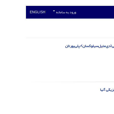
ورود به سامانه
ENGLISH
لی(دی‌متیل‌سیلوکسان)/پلی‌یورتان