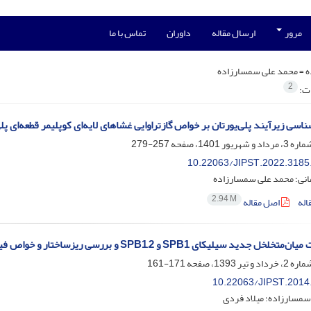
مرور
ارسال مقاله
داوران
تماس با ما
ه =
محمد علی سمسارزاده
2
ات:
ناسی زیرآیند پلی‌یورتان بر خواص گازتراوایی غشاهای لایه‌ای کوپلیمر قطعه‌ای پ
257-279
10.22063/JIPST.2022.3185
انی؛ محمد علی سمسارزاده
2.94 M
اله
اصل مقاله
ل جدید سیلیکای SPB1 و SPB1,2 و بررسی ریزساختار و خواص فیزیکی آنها
171-161
10.22063/JIPST.2014
سمسارزاده؛ میلاد فردی