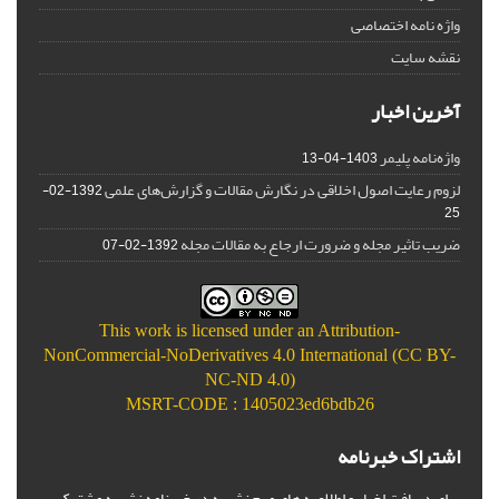
واژه نامه اختصاصی
نقشه سایت
آخرین اخبار
واژه‌نامه پلیمر
1403-04-13
لزوم رعایت اصول اخلاقی در نگارش مقالات و گزارش‌‌های علمی
1392-02-
25
ضریب تاثیر مجله و ضرورت ارجاع به مقالات مجله
1392-02-07
This work is licensed under an
Attribution-
NonCommercial-NoDerivatives 4.0 International (CC BY-
NC-ND 4.0)
MSRT-CODE : 1405023ed6bdb26
اشتراک خبرنامه
برای دریافت اخبار و اطلاعیه های مهم نشریه در خبرنامه نشریه مشترک