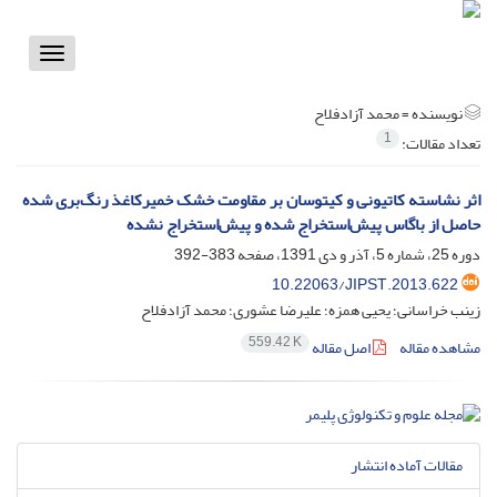
Toggle
vigation
نویسنده =
محمد آزادفلاح
1
تعداد مقالات:
اثر نشاسته کاتیونی و کیتوسان بر مقاومت خشک خمیرکاغذ رنگ‌بری شده
حاصل از باگاس پیش‌استخراج شده و پیش‌استخراج نشده
دوره 25، شماره 5، آذر و دی 1391، صفحه
383-392
10.22063/JIPST.2013.622
زینب خراسانی؛ یحیی همزه؛ علیرضا عشوری؛ محمد آزادفلاح
559.42 K
مشاهده مقاله
اصل مقاله
مقالات آماده انتشار