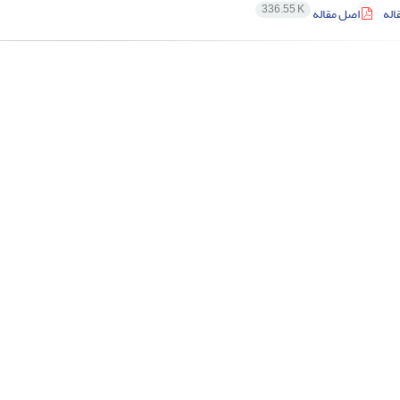
336.55 K
اله
اصل مقاله