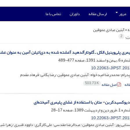
مرور
ارسال مقاله
داوران
تماس با ما
ه =
آبتین عبادی عموقین
2
ات:
مری پلی‌وینیل الکل ـ گلوتارآلدهید آغشته شده به دی‌اتیلن آمین به عنوان غشاهای جد
477-489
10.22063/JIPST.201
 پدرام؛ محمدرضا امیدخواه؛ آبتین عبادی عموقین؛ رضا یگانی؛ فرهاد مقدم
503.73 K
اله
اصل مقاله
یوکسیدکربن- متان با استفاده از غشای پلیمری آمیخته‌ای
17-28
10.22063/JIPST.201
ایی پور؛ آبتین عبادی عموقین؛ عبدالرضا مقدسی؛ علی کارگری؛ داوود قنبری؛ زهرا ش