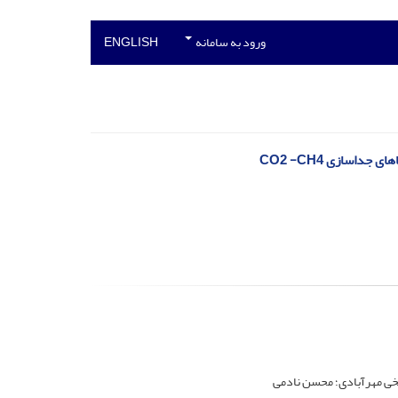
ورود به سامانه
ENGLISH
اسازی CO2 -CH4
یخی مهرآبادی؛ محسن نادمی