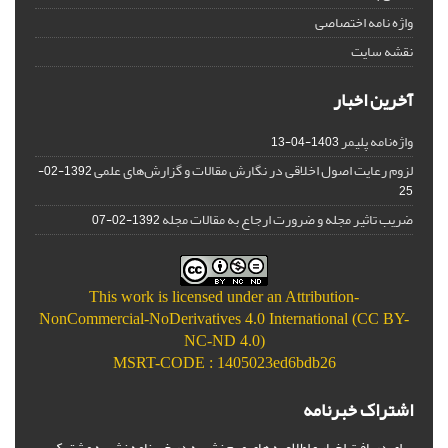
واژه نامه اختصاصی
نقشه سایت
آخرین اخبار
واژه‌نامه پلیمر
1403-04-13
لزوم رعایت اصول اخلاقی در نگارش مقالات و گزارش‌‌های علمی
1392-02-
25
ضریب تاثیر مجله و ضرورت ارجاع به مقالات مجله
1392-02-07
This work is licensed under an
Attribution-
NonCommercial-NoDerivatives 4.0 International (CC BY-
NC-ND 4.0)
MSRT-CODE : 1405023ed6bdb26
اشتراک خبرنامه
برای دریافت اخبار و اطلاعیه های مهم نشریه در خبرنامه نشریه مشترک