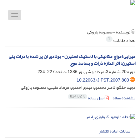
Toggle
vigation
نویسنده =
معصومه پازوکی
1
تعداد مقالات:
میرایی امواج مکانیکی با لاستیک استیرن- بوتادی ان پر شده با ذرات پلی
استیرن: اثر اندازه ذرات و بسامد موج
دوره 20، شماره 3، مرداد و شهریور 1386، صفحه
227-234
10.22063/JIPST.2007.800
مجید حقگو؛ ناصر محمدی؛ مهدی احمدی؛ فرهاد فقیهی؛ معصومه پازوکی
824.02 K
مشاهده مقاله
اصل مقاله
مقالات آماده انتشار