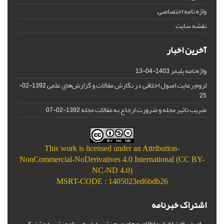
واژه نامه اختصاصی
نقشه سایت
آخرین اخبار
واژه‌نامه پلیمر
1403-04-13
لزوم رعایت اصول اخلاقی در نگارش مقالات و گزارش‌‌های علمی
1392-02-
25
ضریب تاثیر مجله و ضرورت ارجاع به مقالات مجله
1392-02-07
This work is licensed under an
Attribution-
NonCommercial-NoDerivatives 4.0 International (CC BY-
NC-ND 4.0)
MSRT-CODE : 1405023ed6bdb26
اشتراک خبرنامه
برای دریافت اخبار و اطلاعیه های مهم نشریه در خبرنامه نشریه مشترک