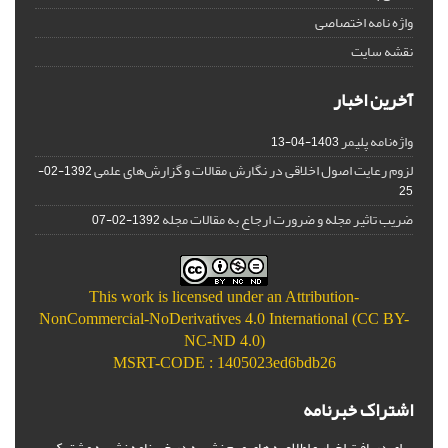
واژه نامه اختصاصی
نقشه سایت
آخرین اخبار
واژه‌نامه پلیمر
1403-04-13
لزوم رعایت اصول اخلاقی در نگارش مقالات و گزارش‌‌های علمی
1392-02-
25
ضریب تاثیر مجله و ضرورت ارجاع به مقالات مجله
1392-02-07
This work is licensed under an
Attribution-
NonCommercial-NoDerivatives 4.0 International (CC BY-
NC-ND 4.0)
MSRT-CODE : 1405023ed6bdb26
اشتراک خبرنامه
برای دریافت اخبار و اطلاعیه های مهم نشریه در خبرنامه نشریه مشترک