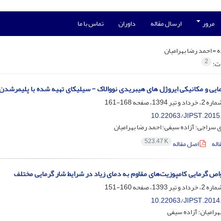
مرور
ارسال مقاله
داوران
تماس با ما
ه =
احمد رضا بهرامیان
2
ات:
یی و مکانیکی ایروژل های هیبریدی نووالاک - سیلیکای تهیه شده با پلیمرشدن س
168-161
10.22063/JIPST.2015
سراجی؛ آزاده سیفی؛ احمد رضا بهرامیان
523.47 K
اله
اصل مقاله
واص گرمایی کامپوزیت‌های مقاوم به دمای زیاد در شرایط شار گرمایی مختلف
160-151
10.22063/JIPST.2014
هرامیان؛ آزاده سیفی