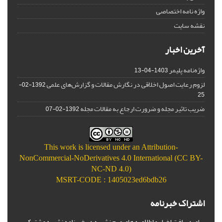
واژه نامه اختصاصی
نقشه سایت
آخرین اخبار
واژه‌نامه پلیمر
1403-04-13
لزوم رعایت اصول اخلاقی در نگارش مقالات و گزارش‌‌های علمی
1392-02-
25
ضریب تاثیر مجله و ضرورت ارجاع به مقالات مجله
1392-02-07
This work is licensed under an
Attribution-
NonCommercial-NoDerivatives 4.0 International (CC BY-
NC-ND 4.0)
MSRT-CODE : 1405023ed6bdb26
اشتراک خبرنامه
برای دریافت اخبار و اطلاعیه های مهم نشریه در خبرنامه نشریه مشترک