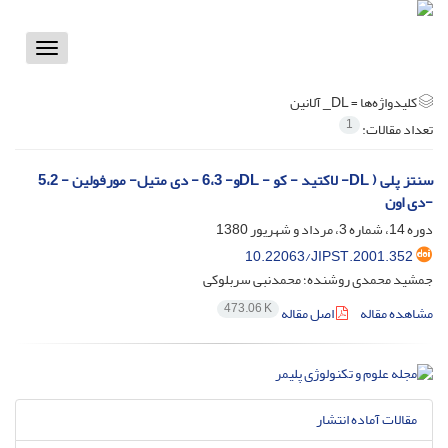
Toggle
vigation
کلیدواژه‌ها =
DL_ آلانین
1
تعداد مقالات:
سنتز پلی ( DL- لاکتید - کو - DLو- 6،3 - دی متیل- مورفولین - 5،2
-دی اون
دوره 14، شماره 3، مرداد و شهریور 1380
10.22063/JIPST.2001.352
جمشید محمدی روشنده؛ محمدنبی سربلوکی
473.06 K
مشاهده مقاله
اصل مقاله
مقالات آماده انتشار