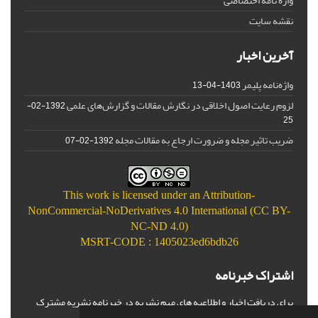
واژه نامه اختصاصی
نقشه سایت
آخرین اخبار
واژه‌نامه پلیمر
1403-04-13
لزوم رعایت اصول اخلاقی در نگارش مقالات و گزارش‌‌های علمی
1392-02-
25
ضریب تاثیر مجله و ضرورت ارجاع به مقالات مجله
1392-02-07
This work is licensed under an
Attribution-
NonCommercial-NoDerivatives 4.0 International (CC BY-
NC-ND 4.0)
MSRT-CODE : 1405023ed6bdb26
اشتراک خبرنامه
برای دریافت اخبار و اطلاعیه های مهم نشریه در خبرنامه نشریه مشترک
شوید.