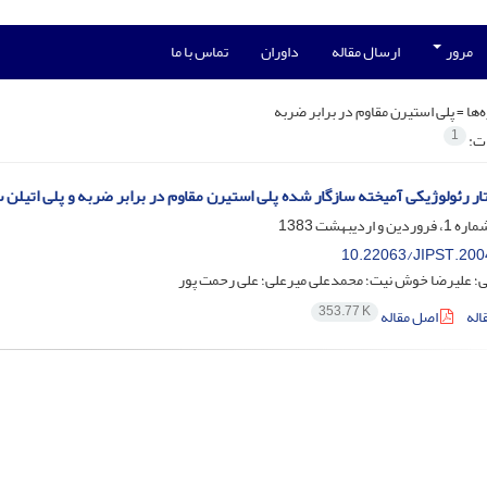
مرور
ارسال مقاله
داوران
تماس با ما
‌ها =
پلی استیرن مقاوم در برابر ضربه
1
ات:
تار رئولوژیکی آمیخته سازگار شده پلی استیرن مقاوم در برابر ضربه و پلی اتیلن
10.22063/JIPST.200
ی؛ علیرضا خوش نیت؛ محمدعلی میرعلی؛ علی رحمت پور
353.77 K
اله
اصل مقاله