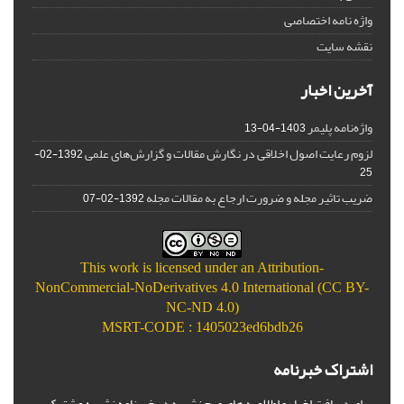
واژه نامه اختصاصی
نقشه سایت
آخرین اخبار
واژه‌نامه پلیمر
1403-04-13
لزوم رعایت اصول اخلاقی در نگارش مقالات و گزارش‌‌های علمی
1392-02-
25
ضریب تاثیر مجله و ضرورت ارجاع به مقالات مجله
1392-02-07
This work is licensed under an
Attribution-
NonCommercial-NoDerivatives 4.0 International (CC BY-
NC-ND 4.0)
MSRT-CODE : 1405023ed6bdb26
اشتراک خبرنامه
برای دریافت اخبار و اطلاعیه های مهم نشریه در خبرنامه نشریه مشترک