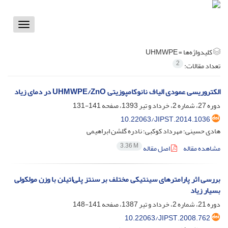
Toggle
vigation
کلیدواژه‌ها =
UHMWPE
2
تعداد مقالات:
الکتروریسی عمودی الیاف نانوکامپوزیتی UHMWPE/ZnO در دمای زیاد
دوره 27، شماره 2، خرداد و تیر 1393، صفحه
141-131
10.22063/JIPST.2014.1036
هادی حسینی؛ مهرداد کوکبی؛ نادره گلشن ابراهیمی
3.36 M
مشاهده مقاله
اصل مقاله
بررسی اثر پارامترهای سینتیکی مختلف بر سنتز پلی‌اتیلن با وزن مولکولی
بسیار زیاد
دوره 21، شماره 2، خرداد و تیر 1387، صفحه
141-148
10.22063/JIPST.2008.762